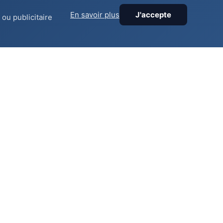
En savoir plus
J'accepte
ou publicitaire
Zonas
Cantón de Ginebra
Orilla Izquierda
Orilla Derecha
Cantón de Vaud