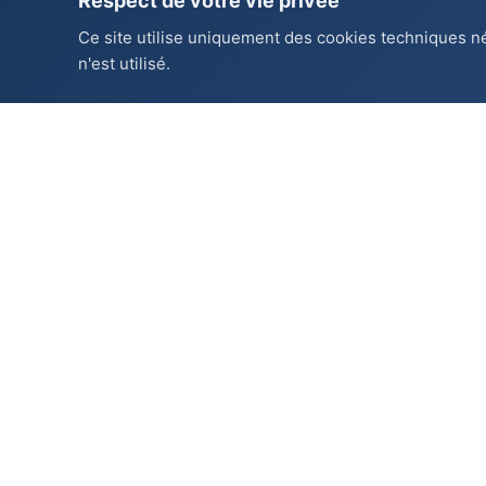
Respect de votre vie privée
Ce site utilise uniquement des cookies techniques n
n'est utilisé.
Navegaci
Victor Vogado
Inicio
Pintor profesional en Ginebra.
Servicios
Trabajo cuidadoso, presupuesto
gratuito.
Realizaci
Contacto
Contacto
Idioma
Ginebra, Suiza
Españ
contact@victor-vogado.com