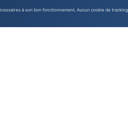
écessaires à son bon fonctionnement. Aucun cookie de tracking 
ón
Servicios
Interior
Exterior
ones
Renovación
Decoración
ol