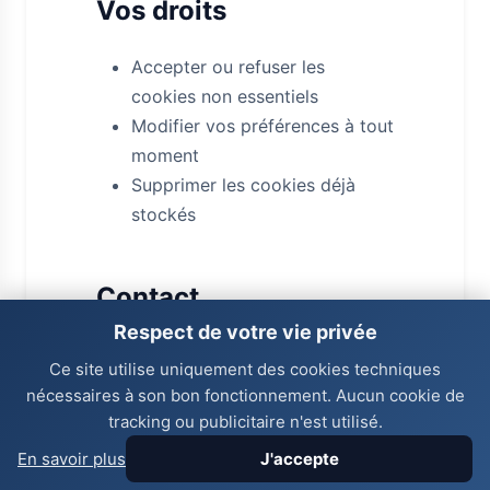
Vos droits
Accepter ou refuser les
cookies non essentiels
Modifier vos préférences à tout
moment
Supprimer les cookies déjà
stockés
Contact
Respect de votre vie privée
Pour toute question:
Ce site utilise uniquement des cookies techniques
contact@victor-vogado.com - +41
nécessaires à son bon fonctionnement. Aucun cookie de
77 987 65 43.
tracking ou publicitaire n'est utilisé.
En savoir plus
J'accepte